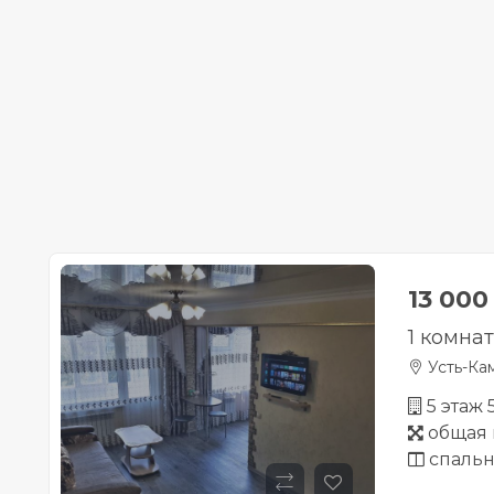
13 00
1 комна
Усть-Ка
5 этаж
общая 
спальн