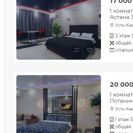
17 00
1 комна
Астана 
Усть-Ка
3 этаж
общая 
спальн
20 00
1 комна
Потанин
Усть-Ка
1 этаж 
общая 