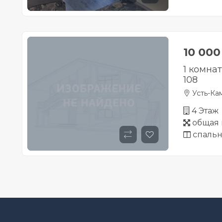
10 00
1 комна
108
Усть-Ка
4 Этаж
общая 
спальн