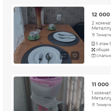
12 00
2 комна
Металлу
Темирта
5 этаж
общая 
спальн
11 000
1 комна
Металлу
Темирта