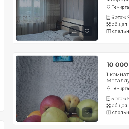
Темирта
6 этаж
общая 
спальн
10 00
1 комна
Металлу
Темирта
5 этаж
общая 
спальн