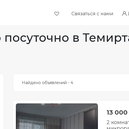
Связаться с нами
 посуточно в Темирт
Найдено объявлений - 4
13 00
2 комна
микрор