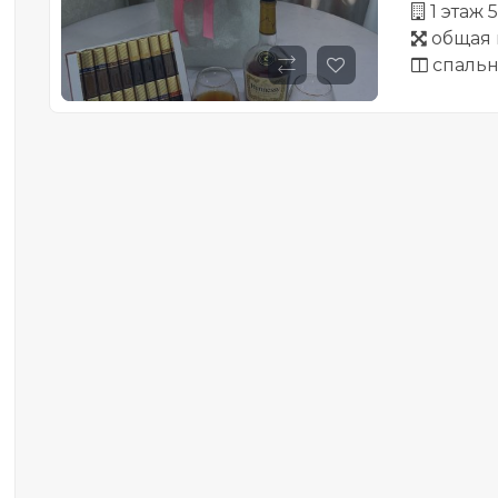
1 этаж 
общая 
спальн