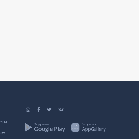
сти
ие