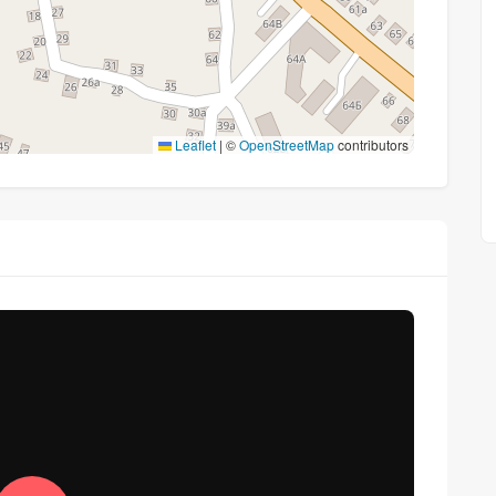
Leaflet
|
©
OpenStreetMap
contributors