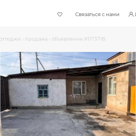
Связаться с нами
оттеджи
›
продажа
›
объявление #1173718