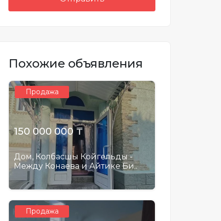
Похожие объявления
Продажа
150 000 000 ₸
Дом, Колбасшы Койгельды -
Между Конаева и Айтике Би..
Продажа