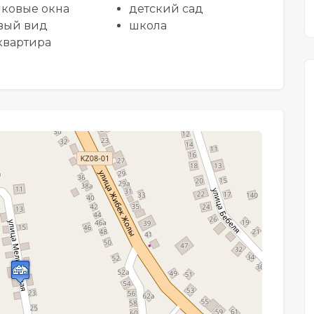
иковые окна
детский сад
вый вид
школа
квартира