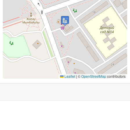
Leaflet
|
©
OpenStreetMap
contributors