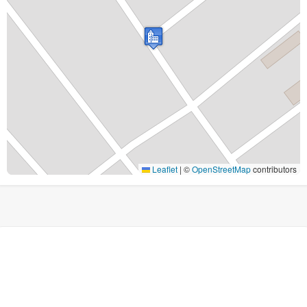
Leaflet
|
©
OpenStreetMap
contributors