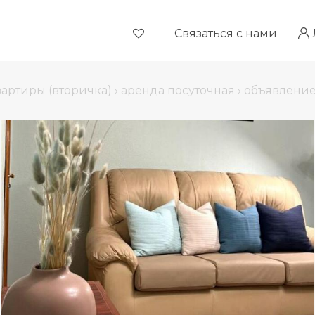
Связаться с нами
вартиры (вторичка)
›
аренда посуточная
›
объявление