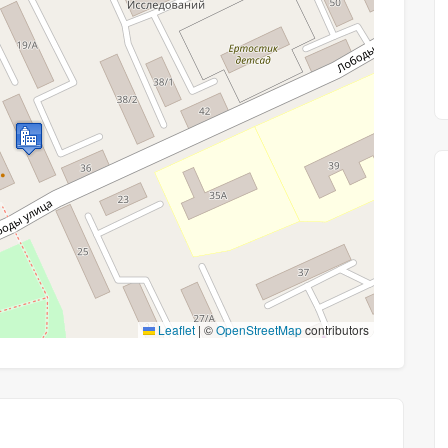
Leaflet
|
©
OpenStreetMap
contributors