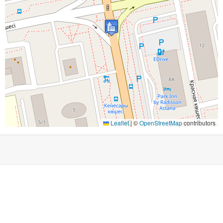
Leaflet
|
©
OpenStreetMap
contributors