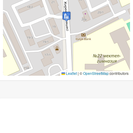
Leaflet
|
©
OpenStreetMap
contributors