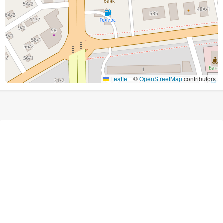
Leaflet
|
©
OpenStreetMap
contributors