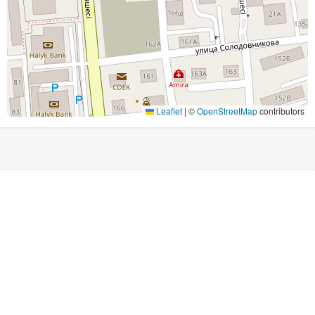
Leaflet
|
©
OpenStreetMap
contributors