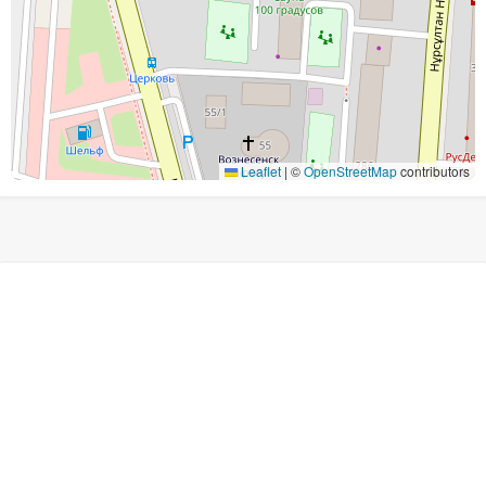
Leaflet
|
©
OpenStreetMap
contributors