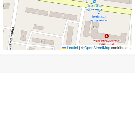
Leaflet
|
©
OpenStreetMap
contributors