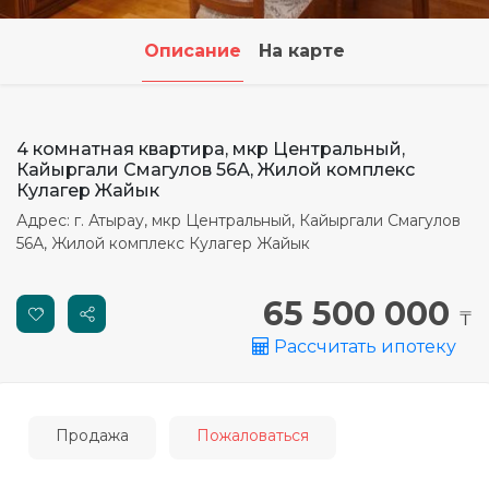
Как добавить сайт в
Павлодар
Павлодар
Павлодар
Павлодар
исключения Adblock
Описание
На карте
Семей
Семей
Семей
Семей
Автоматическая загрузка
объявлений, XML
Тараз
Тараз
Тараз
Тараз
4 комнатная квартира, мкр Центральный,
Что такое Личный кабинет?
Кайыргали Смагулов 56А, Жилой комплекс
Зачем он нужен?
Кулагер Жайык
Петропавловск
Петропавловск
Петропавловск
Петропавловск
Адрес: г. Атырау, мкр Центральный, Кайыргали Смагулов
Можно ли поменять
56А, Жилой комплекс Кулагер Жайык
Уральск
Уральск
Уральск
Уральск
персональные данные в
Личном кабинете?
Усть-Каменогорск
Усть-Каменогорск
Усть-Каменогорск
Усть-Каменогорск
65 500 000
₸
Избранное. Зачем оно? Как
Рассчитать ипотеку
Шымкент
Шымкент
Шымкент
Шымкент
им пользоваться?
Не правильно
определяется положение
Продажа
Пожаловаться
объекта недвижимости на
карте?