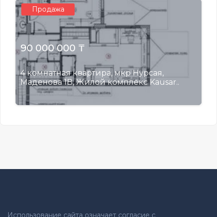
Продажа
90 000 000 ₸
4 комнатная квартира, мкр Нурсая,
Маденова 1В, Жилой комплекс Kausar..
Использование сайта означает согласие с