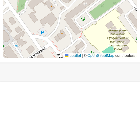
Leaflet
|
©
OpenStreetMap
contributors