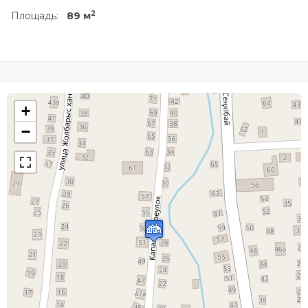
2
Площадь:
89 м
+
−