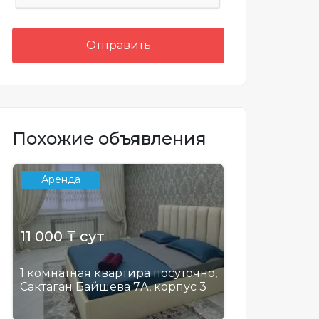
Отправить
Похожие объявления
Аренда
11 000 ₸ сут
1 комнатная квартира посуточно,
Сактаган Байшева 7А, корпус 3