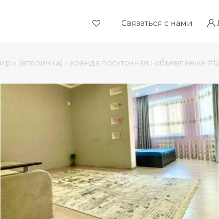
Связаться с нами
иры (вторичка)
›
аренда посуточная
›
объявление #1