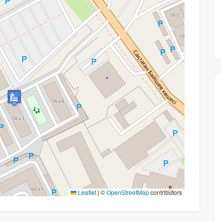
Leaflet
|
©
OpenStreetMap
contributors