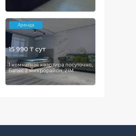
Аренда
15 990 ₸ сут
1 комнатная квартира посуточно,
Батыс 2 микрорайон, 21М