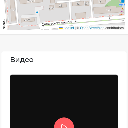
Leaflet
|
©
OpenStreetMap
contributors
Видео