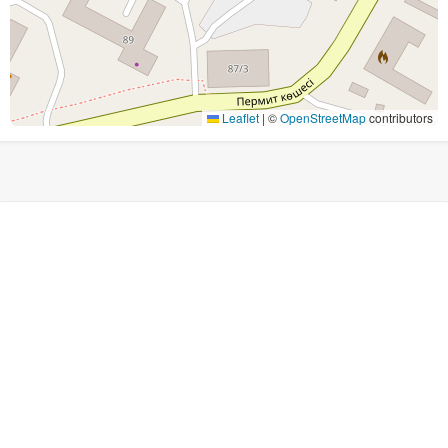
Leaflet
|
©
OpenStreetMap
contributors