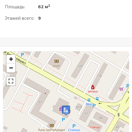
2
Площадь:
62 м
Этажей всего:
9
+
−