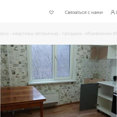
Связаться с нами
орск
›
квартиры (вторичка)
›
продажа
›
объявление #1