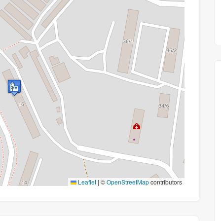
Leaflet
|
©
OpenStreetMap
contributors