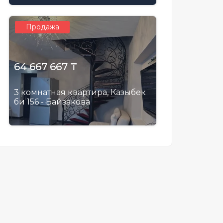
Продажа
64 667 667 ₸
3 комнатная квартира, Казыбек
би 156 - Байзакова