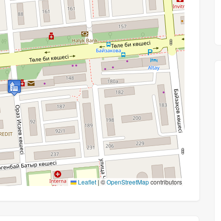
Leaflet
|
©
OpenStreetMap
contributors