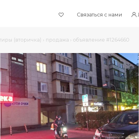
Связаться с нами
тиры (вторичка)
›
продажа
›
объявление #1264660