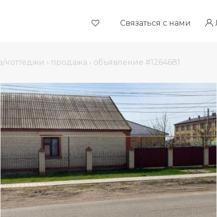
Связаться с нами
а/коттеджи
›
продажа
›
объявление #1264681