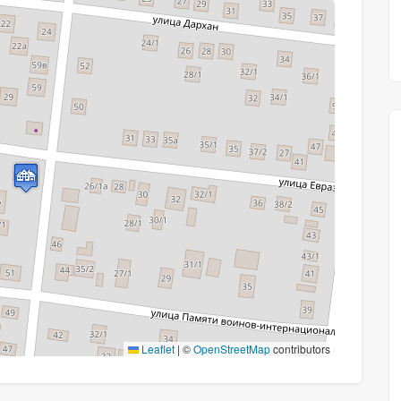
Leaflet
|
©
OpenStreetMap
contributors