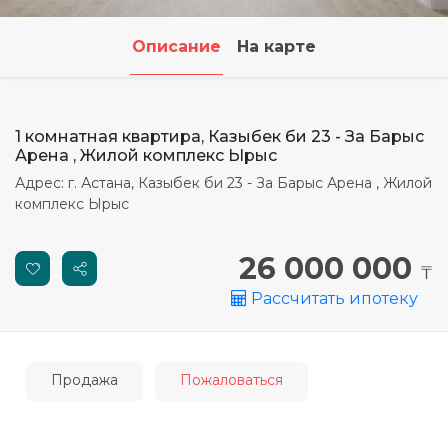
Как добавить сайт в
Павлодар
Павлодар
Павлодар
Павлодар
исключения Adblock
Описание
На карте
Семей
Семей
Семей
Семей
Автоматическая загрузка
объявлений, XML
Тараз
Тараз
Тараз
Тараз
1 комнатная квартира, Казыбек би 23 - За Барыс
Что такое Личный кабинет?
Арена , Жилой комплекс Ырыс
Зачем он нужен?
Петропавловск
Петропавловск
Петропавловск
Петропавловск
Адрес: г. Астана, Казыбек би 23 - За Барыс Арена , Жилой
комплекс Ырыс
Можно ли поменять
Уральск
Уральск
Уральск
Уральск
персональные данные в
Личном кабинете?
26 000 000
₸
Усть-Каменогорск
Усть-Каменогорск
Усть-Каменогорск
Усть-Каменогорск
Рассчитать ипотеку
Избранное. Зачем оно? Как
Шымкент
Шымкент
Шымкент
Шымкент
им пользоваться?
Не правильно
Продажа
Пожаловаться
определяется положение
объекта недвижимости на
карте?