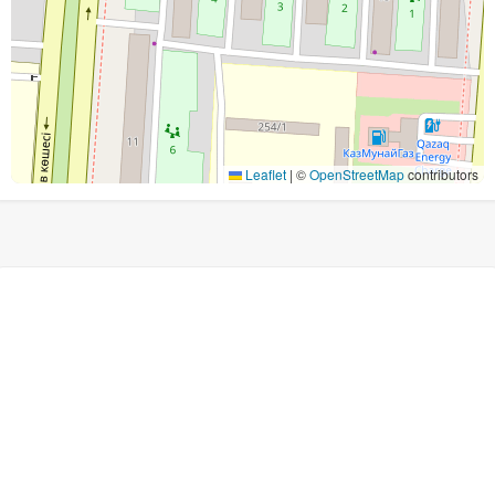
Leaflet
|
©
OpenStreetMap
contributors