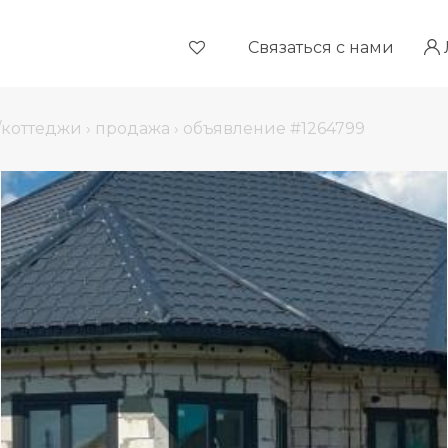
Связаться с нами
/коттеджи
›
продажа
›
объявление #1264799