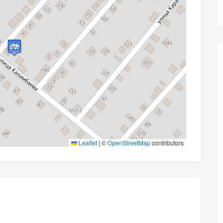
Leaflet
|
©
OpenStreetMap
contributors