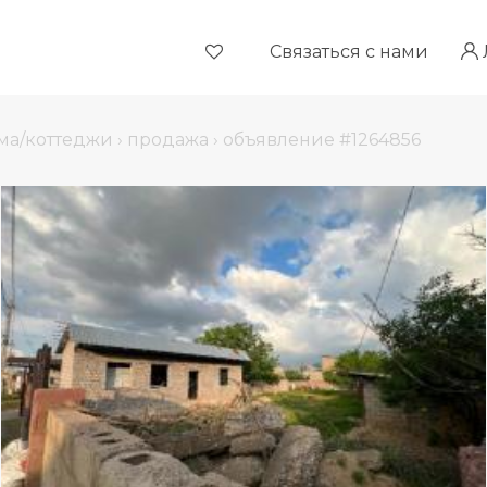
Связаться с нами
ма/коттеджи
›
продажа
›
объявление #1264856