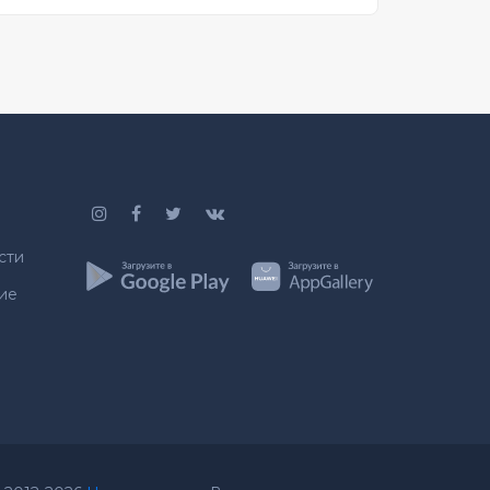
сти
ие