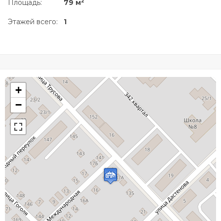
2
Площадь:
79 м
Этажей всего:
1
+
−