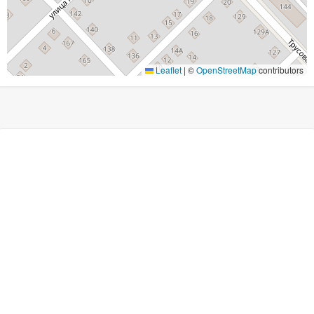
Leaflet
|
©
OpenStreetMap
contributors