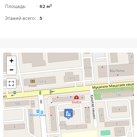
2
Площадь:
62 м
Этажей всего:
5
+
−