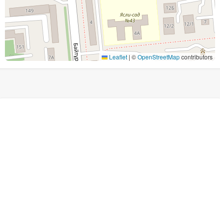
Leaflet
|
©
OpenStreetMap
contributors