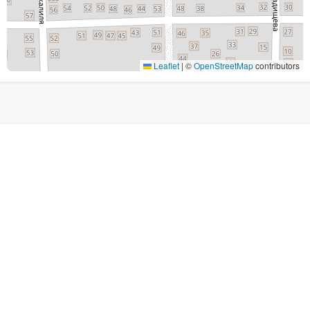
Leaflet
|
©
OpenStreetMap
contributors