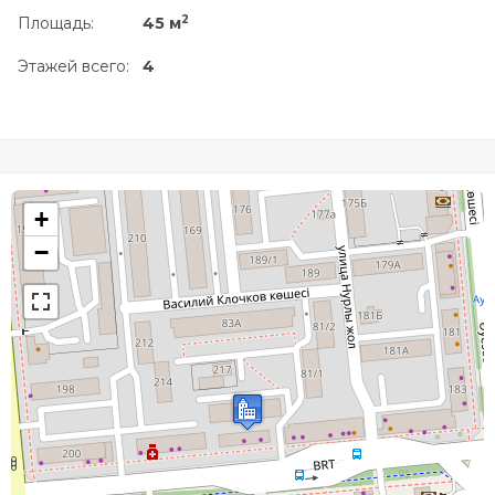
2
Площадь:
45 м
Этажей всего:
4
+
−