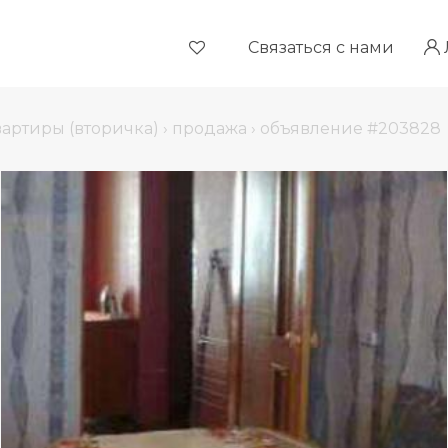
Связаться с нами
вартиры (вторичка)
›
продажа
›
объявление #203828