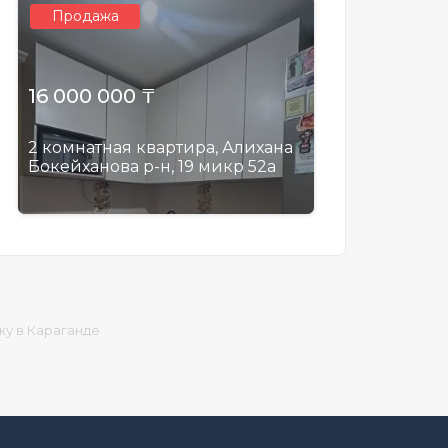
Продажа
16 000 000 ₸
2 комнатная квартира, Алихана
Бокейханова р-н, 19 микр 52а
жу в Караганде