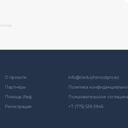
дников
О проекте
info@nedvizhimostpro.kz
Партнеры
Политика конфиденциально
Помощь (faq)
Пользовательское соглашен
Регистрация
+7 (775) 539 3946