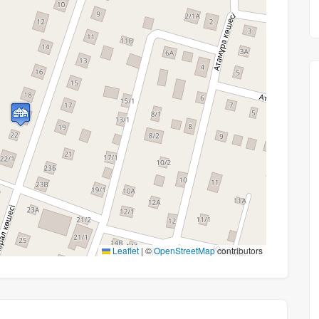
Leaflet
|
©
OpenStreetMap
contributors