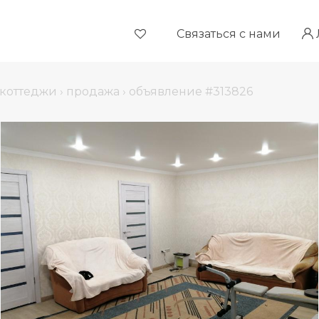
Связаться с нами
коттеджи
›
продажа
›
объявление #313826