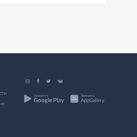
сти
ие