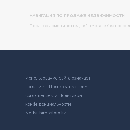
НАВИГАЦИЯ ПО ПРОДАЖЕ НЕДВИЖИМОСТИ
Продажа домов и коттеджей в Астане без посре
Использование сайта означает
согласие с Пользовательским
соглашением и Политикой
конфиденциальности
Nedvizhimostpro.kz