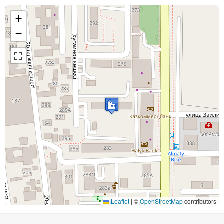
+
−
Leaflet
|
©
OpenStreetMap
contributors