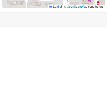
Leaflet
|
©
OpenStreetMap
contributors