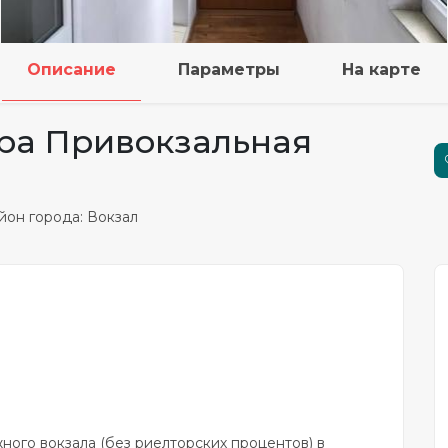
Описание
Параметры
На карте
ира Привокзальная
он города: Вокзал
ого вокзала (без риелторских процентов) в