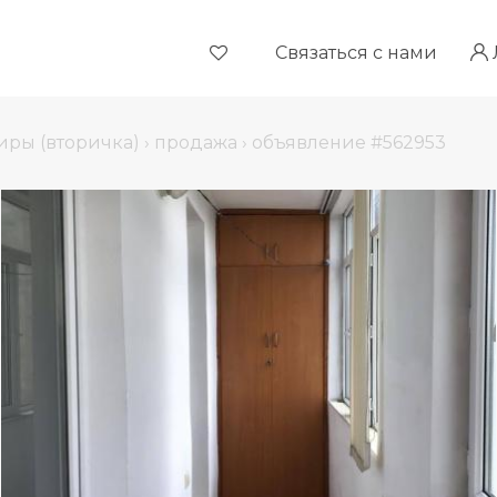
Связаться с нами
иры (вторичка)
›
продажа
›
объявление #562953