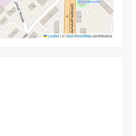
Leaflet
|
©
OpenStreetMap
contributors