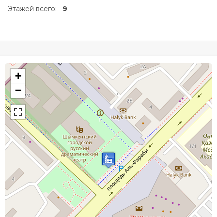
Этажей всего:
9
+
−