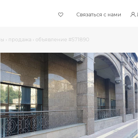
Связаться с нами
сы
›
продажа
›
объявление #571890