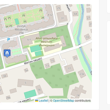
Leaflet
|
©
OpenStreetMap
contributors