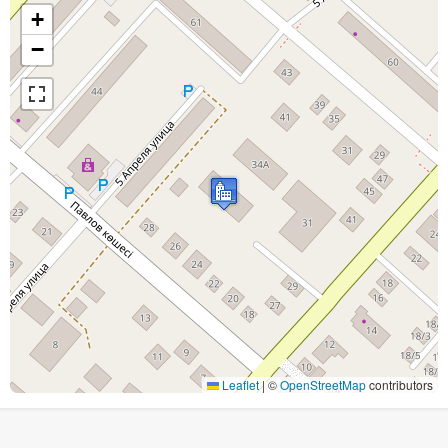
+
−
Leaflet
|
©
OpenStreetMap
contributors