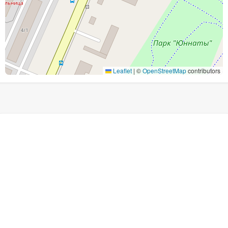
Leaflet
|
©
OpenStreetMap
contributors