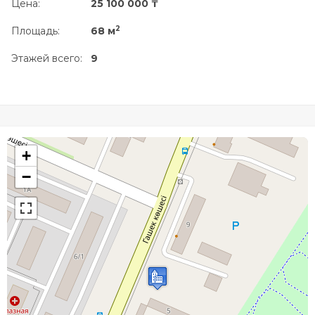
Цена:
25 100 000 ₸
2
Площадь:
68 м
Этажей всего:
9
+
−