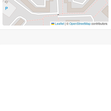
Leaflet
|
©
OpenStreetMap
contributors