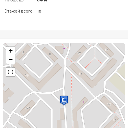
Площадь:
84 м
Этажей всего:
10
+
−