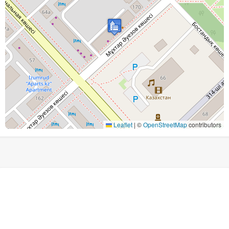
Leaflet
|
©
OpenStreetMap
contributors