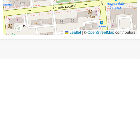
Leaflet
|
©
OpenStreetMap
contributors