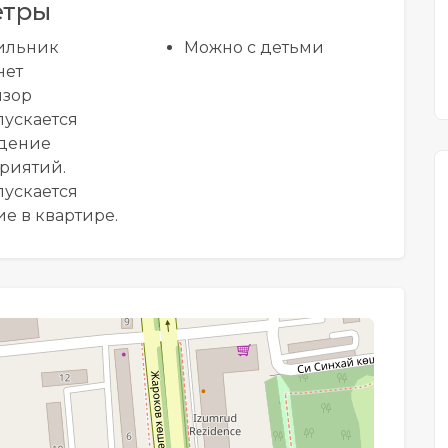
етры
ильник
Можно с детьми
нет
изор
пускается
дение
риятий.
пускается
е в квартире.