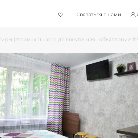
Связаться с нами
тиры (вторичка)
›
аренда посуточная
›
объявление #7