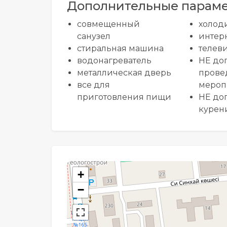
Дополнительные парам
совмещенный
холод
санузел
интер
стиральная машина
телев
водонагреватель
НЕ до
металлическая дверь
прове
все для
мероп
приготовления пищи
НЕ до
курени
+
−