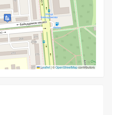
Leaflet
|
©
OpenStreetMap
contributors