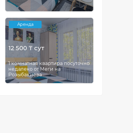
Аренда
12 500 ₸ сут
1 комнатная квартира посуточно
недалеко от Меги на
Розыбакиева