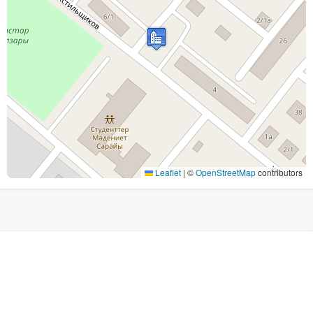
Leaflet
|
©
OpenStreetMap
contributors