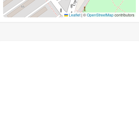
Leaflet
|
©
OpenStreetMap
contributors