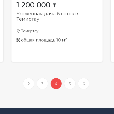
1 200 000
₸
Ухоженная дача 6 соток в
Темиртау
Темиртау
2
общая площадь 10 м
2
3
4
5
6