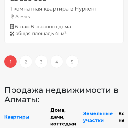
1 комнатная квартира в Нуркент
Алматы
6 этаж 8 этажного дома
2
общая площадь 41 м
1
2
3
4
5
Продажа недвижимости в
Алматы:
Дома,
Земельные
Ко
Квартиры
дачи,
участки
не
коттеджи