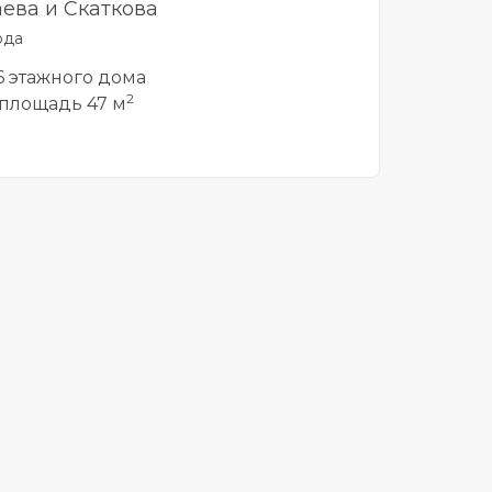
ева и Скаткова
рда
 6 этажного дома
2
площадь 47 м