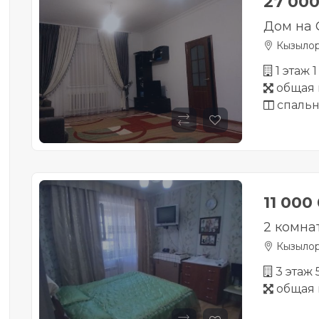
27 00
Дом на 
Кызыло
1 этаж 
общая 
спальн
11 000
2 комнат
Кызыло
3 этаж
общая 