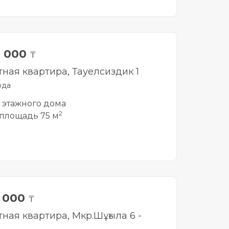
0 000
₸
тная квартира, Тауелсиздик 1
рда
5 этажного дома
2
площадь 75 м
0 000
₸
тная квартира, Мкр.Шұғыла 6 -