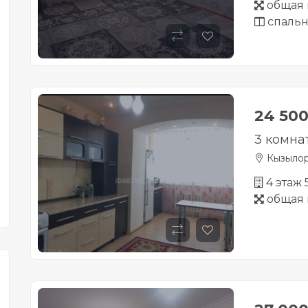
общая 
спальн
24 50
3 комна
Кызыло
4 этаж
общая 