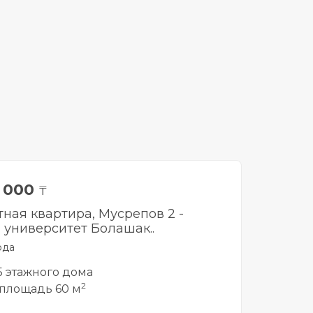
0 000
₸
тная квартира, Мусрепов 2 -
университет Болашак..
рда
 5 этажного дома
2
площадь 60 м