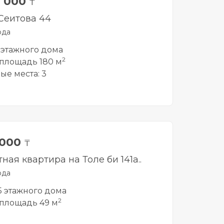
0 000
₸
Сеитова 44
рда
1 этажного дома
2
площадь 180 м
ые места: 3
 000
₸
ная квартира на Толе би 141а..
рда
 5 этажного дома
2
площадь 49 м