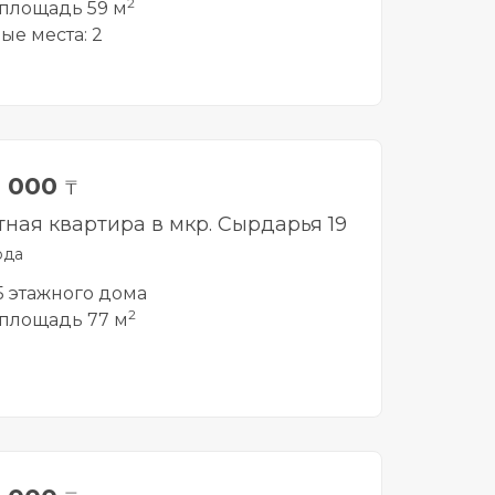
2
площадь 59 м
ые места: 2
0 000
₸
тная квартира в мкр. Сырдарья 19
рда
 5 этажного дома
2
площадь 77 м