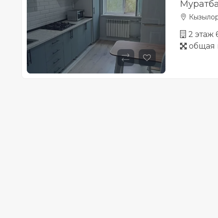
Муратба
Кызыло
2 этаж
общая 