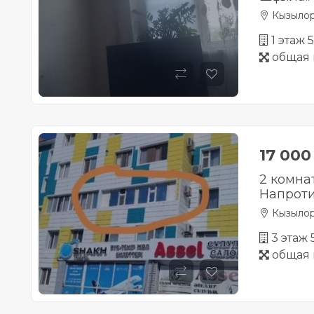
Кызыло
1 этаж 
общая 
17 00
2 комна
Напроти
Кызыло
3 этаж
общая 