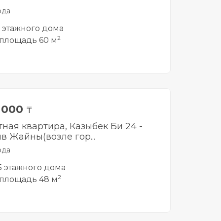
рда
5 этажного дома
2
площадь 60 м
0 000
₸
тная квартира, Казыбек Би 24 -
в Жайны(возле гор...
рда
 5 этажного дома
2
площадь 48 м