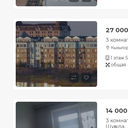
27 00
3 комна
Кызыло
1 этаж 
общая 
14 00
3 комна
Шұғыла..