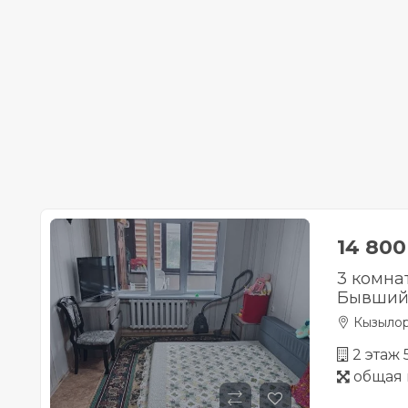
14 80
3 комна
Бывший 
Кызыло
2 этаж
общая 