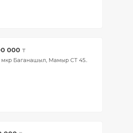
00 000
₸
, мкр Баганашыл, Мамыр СТ 45..