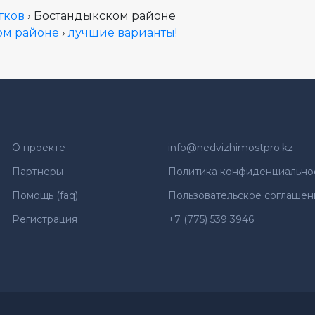
тков
› Бостандыкском районе
ом районе
›
лучшие варианты!
О проекте
info@nedvizhimostpro.kz
Партнеры
Политика конфиденциально
Помощь (faq)
Пользовательское соглашен
Регистрация
+7 (775) 539 3946