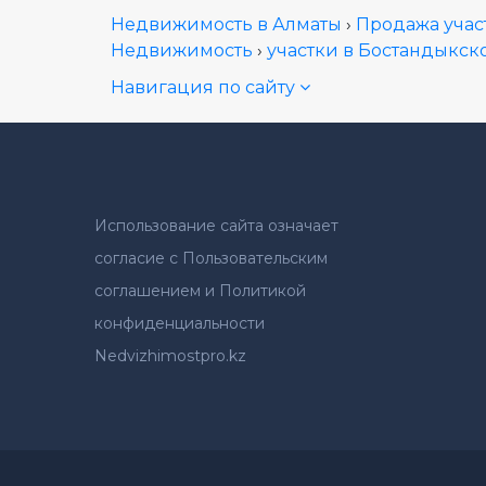
Недвижимость в Алматы
›
Продажа учас
Недвижимость
›
участки в Бостандыкск
Навигация по сайту
Использование сайта означает
согласие с Пользовательским
соглашением и Политикой
конфиденциальности
Nedvizhimostpro.kz