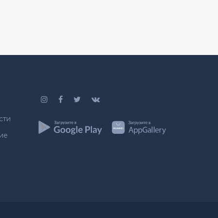
сти
ие