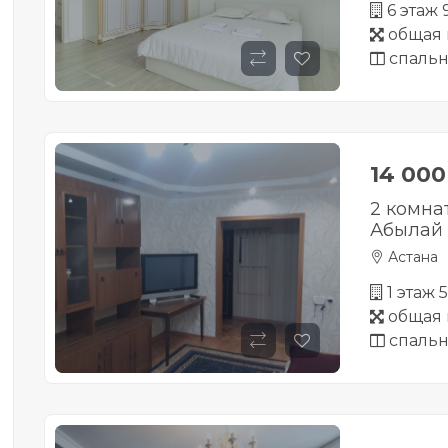
6 этаж
общая 
спальн
14 00
2 комна
Абылай 
Астана
1 этаж 
общая 
спальн