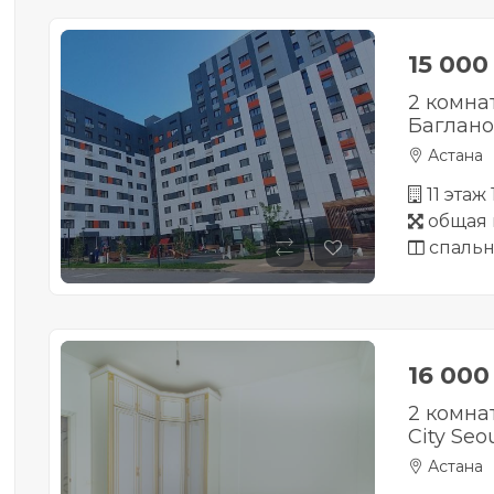
15 00
2 комна
Баглано
Астана
11 этаж
общая 
спальн
16 00
2 комна
City Seo
Астана