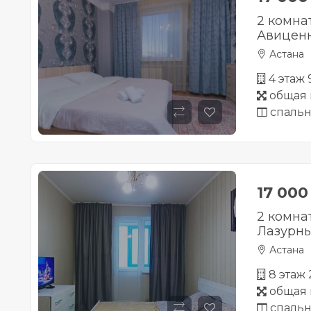
2 комна
Авицен
Астана
4 этаж
общая 
спальн
17 00
2 комна
Лазурны
Астана
8 этаж
общая 
спальн