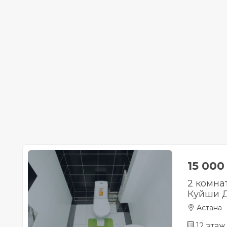
15 00
2 комна
Куйши Д
Астана
12 этаж