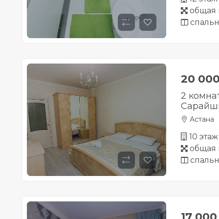
общая 
спальн
20 00
2 комна
Сарайшы
Астана
10 этаж
общая 
спальн
17 00