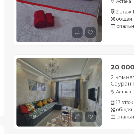
Астана
2 этаж
общая 
спальн
20 00
2 комна
Сауран 
Астана
17 этаж
общая 
спальн