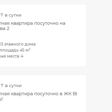
0
₸ в сутки
тная квартира посуточно на
ва 2
 13 этажного дома
2
площадь 45 м
ые места: 4
0
₸ в сутки
тная квартира посуточно в ЖК BI
ul