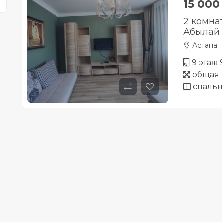
15 00
2 комна
Абылай 
Астана
9 этаж
общая 
спальн