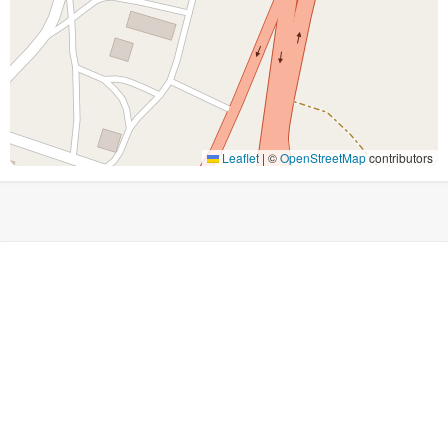
Leaflet
|
©
OpenStreetMap
contributors