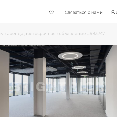
Связаться с нами
сы
›
аренда долгосрочная
›
объявление #993747